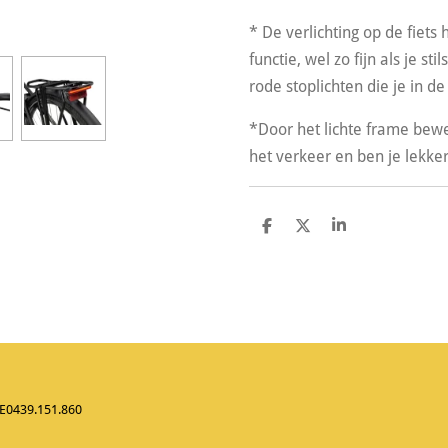
* De verlichting op de fiets 
functie, wel zo fijn als je sti
rode stoplichten die je in de
*Door het lichte frame bewe
het verkeer en ben je lekke
D
D
S
e
e
h
l
e
a
e
l
r
n
e
BE0439.151.860