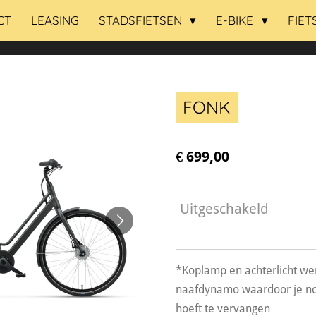
CT
LEASING
STADSFIETSEN
E-BIKE
FIET
FONK
€ 699,00
Uitgeschakeld
*Koplamp en achterlicht we
naafdynamo waardoor je noo
hoeft te vervangen