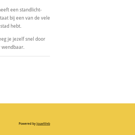
heeft een standlicht-
lstaat bij een van de vele
 stad hebt.
eg je jezelf snel door
r wendbaar.
Powered by
JouwWeb